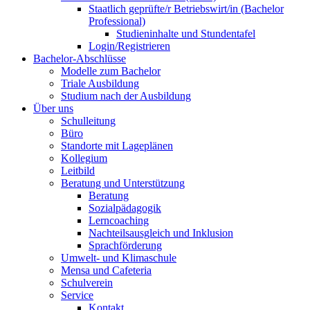
Staatlich geprüfte/r Betriebswirt/in (Bachelor
Professional)
Studieninhalte und Stundentafel
Login/Registrieren
Bachelor-Abschlüsse
Modelle zum Bachelor
Triale Ausbildung
Studium nach der Ausbildung
Über uns
Schulleitung
Büro
Standorte mit Lageplänen
Kollegium
Leitbild
Beratung und Unterstützung
Beratung
Sozialpädagogik
Lerncoaching
Nachteilsausgleich und Inklusion
Sprachförderung
Umwelt- und Klimaschule
Mensa und Cafeteria
Schulverein
Service
Kontakt