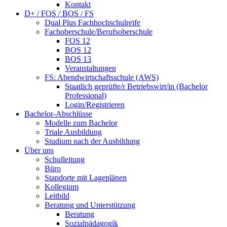
Kontakt
D+ / FOS / BOS / FS
Dual Plus Fachhochschulreife
Fachoberschule/Berufsoberschule
FOS 12
BOS 12
BOS 13
Veranstaltungen
FS: Abendwirtschaftsschule (AWS)
Staatlich geprüfte/r Betriebswirt/in (Bachelor
Professional)
Login/Registrieren
Bachelor-Abschlüsse
Modelle zum Bachelor
Triale Ausbildung
Studium nach der Ausbildung
Über uns
Schulleitung
Büro
Standorte mit Lageplänen
Kollegium
Leitbild
Beratung und Unterstützung
Beratung
Sozialpädagogik