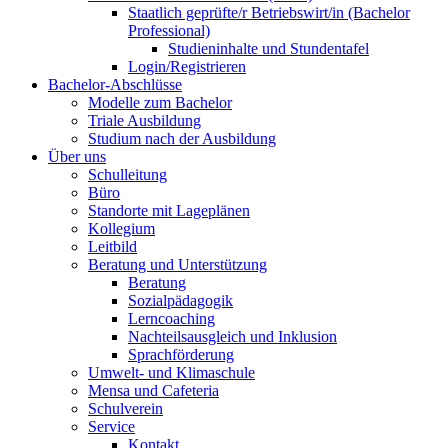
Staatlich geprüfte/r Betriebswirt/in (Bachelor
Professional)
Studieninhalte und Stundentafel
Login/Registrieren
Bachelor-Abschlüsse
Modelle zum Bachelor
Triale Ausbildung
Studium nach der Ausbildung
Über uns
Schulleitung
Büro
Standorte mit Lageplänen
Kollegium
Leitbild
Beratung und Unterstützung
Beratung
Sozialpädagogik
Lerncoaching
Nachteilsausgleich und Inklusion
Sprachförderung
Umwelt- und Klimaschule
Mensa und Cafeteria
Schulverein
Service
Kontakt