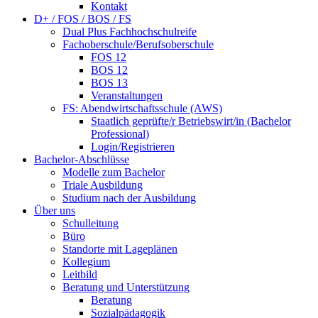
Kontakt
D+ / FOS / BOS / FS
Dual Plus Fachhochschulreife
Fachoberschule/Berufsoberschule
FOS 12
BOS 12
BOS 13
Veranstaltungen
FS: Abendwirtschaftsschule (AWS)
Staatlich geprüfte/r Betriebswirt/in (Bachelor
Professional)
Login/Registrieren
Bachelor-Abschlüsse
Modelle zum Bachelor
Triale Ausbildung
Studium nach der Ausbildung
Über uns
Schulleitung
Büro
Standorte mit Lageplänen
Kollegium
Leitbild
Beratung und Unterstützung
Beratung
Sozialpädagogik