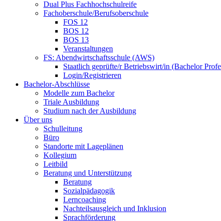
Dual Plus Fachhochschulreife
Fachoberschule/Berufsoberschule
FOS 12
BOS 12
BOS 13
Veranstaltungen
FS: Abendwirtschaftsschule (AWS)
Staatlich geprüfte/r Betriebswirt/in (Bachelor Profe
Login/Registrieren
Bachelor-Abschlüsse
Modelle zum Bachelor
Triale Ausbildung
Studium nach der Ausbildung
Über uns
Schulleitung
Büro
Standorte mit Lageplänen
Kollegium
Leitbild
Beratung und Unterstützung
Beratung
Sozialpädagogik
Lerncoaching
Nachteilsausgleich und Inklusion
Sprachförderung