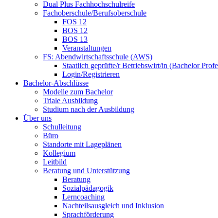
Dual Plus Fachhochschulreife
Fachoberschule/Berufsoberschule
FOS 12
BOS 12
BOS 13
Veranstaltungen
FS: Abendwirtschaftsschule (AWS)
Staatlich geprüfte/r Betriebswirt/in (Bachelor Profe
Login/Registrieren
Bachelor-Abschlüsse
Modelle zum Bachelor
Triale Ausbildung
Studium nach der Ausbildung
Über uns
Schulleitung
Büro
Standorte mit Lageplänen
Kollegium
Leitbild
Beratung und Unterstützung
Beratung
Sozialpädagogik
Lerncoaching
Nachteilsausgleich und Inklusion
Sprachförderung