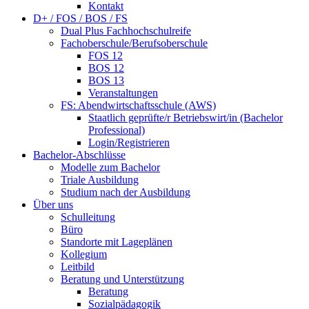
Kontakt
D+ / FOS / BOS / FS
Dual Plus Fachhochschulreife
Fachoberschule/Berufsoberschule
FOS 12
BOS 12
BOS 13
Veranstaltungen
FS: Abendwirtschaftsschule (AWS)
Staatlich geprüfte/r Betriebswirt/in (Bachelor
Professional)
Login/Registrieren
Bachelor-Abschlüsse
Modelle zum Bachelor
Triale Ausbildung
Studium nach der Ausbildung
Über uns
Schulleitung
Büro
Standorte mit Lageplänen
Kollegium
Leitbild
Beratung und Unterstützung
Beratung
Sozialpädagogik