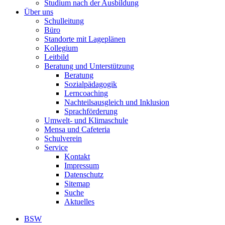
Studium nach der Ausbildung
Über uns
Schulleitung
Büro
Standorte mit Lageplänen
Kollegium
Leitbild
Beratung und Unterstützung
Beratung
Sozialpädagogik
Lerncoaching
Nachteilsausgleich und Inklusion
Sprachförderung
Umwelt- und Klimaschule
Mensa und Cafeteria
Schulverein
Service
Kontakt
Impressum
Datenschutz
Sitemap
Suche
Aktuelles
BSW