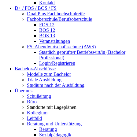
Kontakt
D+ / FOS / BOS / FS
Dual Plus Fachhochschulreife
Fachoberschule/Berufsoberschule
FOS 12
BOS 12
BOS 13
Veranstaltungen
FS: Abendwirtschaftsschule (AWS)
Staatlich geprüfte/r Betriebswirt/in (Bachelor
Professional)
Login/Registrieren
Bachelor-Abschlüsse
Modelle zum Bachelor
Triale Ausbildung
Studium nach der Ausbildung
Über uns
Schulleitung
Büro
Standorte mit Lageplänen
Kollegium
Leitbild
Beratung und Unterstützung
Beratung
Sozialpädagogik