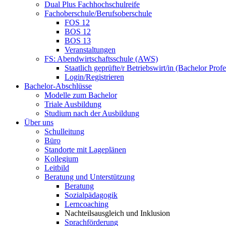
Dual Plus Fachhochschulreife
Fachoberschule/Berufsoberschule
FOS 12
BOS 12
BOS 13
Veranstaltungen
FS: Abendwirtschaftsschule (AWS)
Staatlich geprüfte/r Betriebswirt/in (Bachelor Profe
Login/Registrieren
Bachelor-Abschlüsse
Modelle zum Bachelor
Triale Ausbildung
Studium nach der Ausbildung
Über uns
Schulleitung
Büro
Standorte mit Lageplänen
Kollegium
Leitbild
Beratung und Unterstützung
Beratung
Sozialpädagogik
Lerncoaching
Nachteilsausgleich und Inklusion
Sprachförderung