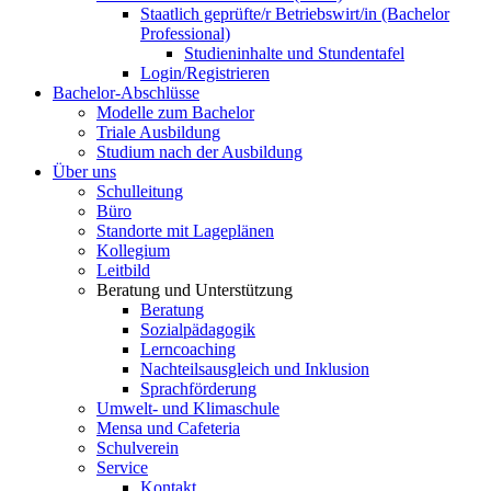
Staatlich geprüfte/r Betriebswirt/in (Bachelor
Professional)
Studieninhalte und Stundentafel
Login/Registrieren
Bachelor-Abschlüsse
Modelle zum Bachelor
Triale Ausbildung
Studium nach der Ausbildung
Über uns
Schulleitung
Büro
Standorte mit Lageplänen
Kollegium
Leitbild
Beratung und Unterstützung
Beratung
Sozialpädagogik
Lerncoaching
Nachteilsausgleich und Inklusion
Sprachförderung
Umwelt- und Klimaschule
Mensa und Cafeteria
Schulverein
Service
Kontakt