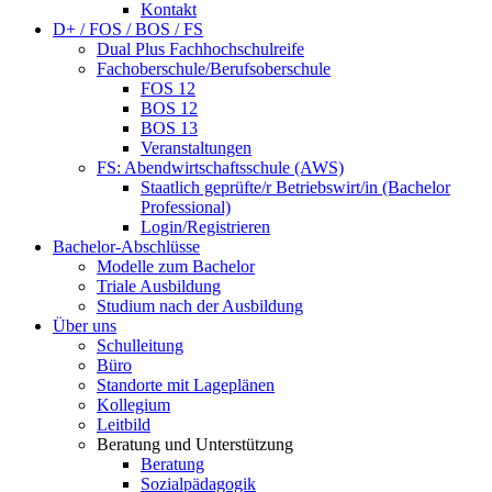
Kontakt
D+ / FOS / BOS / FS
Dual Plus Fachhochschulreife
Fachoberschule/Berufsoberschule
FOS 12
BOS 12
BOS 13
Veranstaltungen
FS: Abendwirtschaftsschule (AWS)
Staatlich geprüfte/r Betriebswirt/in (Bachelor
Professional)
Login/Registrieren
Bachelor-Abschlüsse
Modelle zum Bachelor
Triale Ausbildung
Studium nach der Ausbildung
Über uns
Schulleitung
Büro
Standorte mit Lageplänen
Kollegium
Leitbild
Beratung und Unterstützung
Beratung
Sozialpädagogik