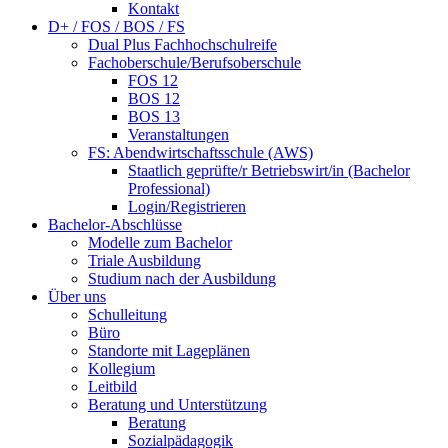
Kontakt
D+ / FOS / BOS / FS
Dual Plus Fachhochschulreife
Fachoberschule/Berufsoberschule
FOS 12
BOS 12
BOS 13
Veranstaltungen
FS: Abendwirtschaftsschule (AWS)
Staatlich geprüfte/r Betriebswirt/in (Bachelor
Professional)
Login/Registrieren
Bachelor-Abschlüsse
Modelle zum Bachelor
Triale Ausbildung
Studium nach der Ausbildung
Über uns
Schulleitung
Büro
Standorte mit Lageplänen
Kollegium
Leitbild
Beratung und Unterstützung
Beratung
Sozialpädagogik