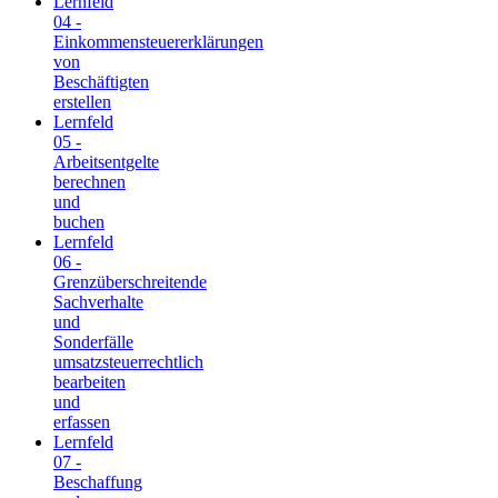
Lernfeld
04 -
Einkommensteuererklärungen
von
Beschäftigten
erstellen
Lernfeld
05 -
Arbeitsentgelte
berechnen
und
buchen
Lernfeld
06 -
Grenzüberschreitende
Sachverhalte
und
Sonderfälle
umsatzsteuerrechtlich
bearbeiten
und
erfassen
Lernfeld
07 -
Beschaffung