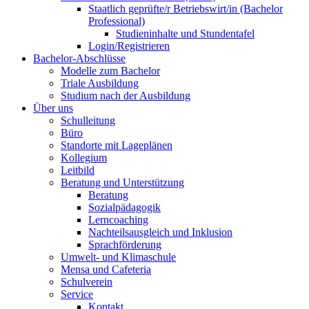
Staatlich geprüfte/r Betriebswirt/in (Bachelor
Professional)
Studieninhalte und Stundentafel
Login/Registrieren
Bachelor-Abschlüsse
Modelle zum Bachelor
Triale Ausbildung
Studium nach der Ausbildung
Über uns
Schulleitung
Büro
Standorte mit Lageplänen
Kollegium
Leitbild
Beratung und Unterstützung
Beratung
Sozialpädagogik
Lerncoaching
Nachteilsausgleich und Inklusion
Sprachförderung
Umwelt- und Klimaschule
Mensa und Cafeteria
Schulverein
Service
Kontakt