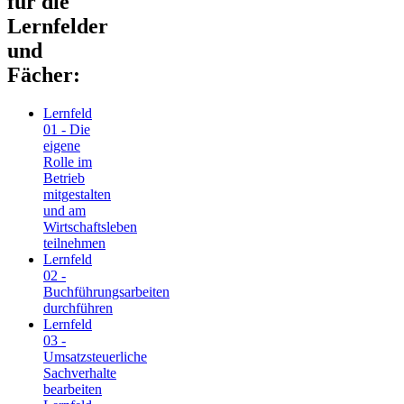
für die
Lernfelder
und
Fächer:
Lernfeld
01 - Die
eigene
Rolle im
Betrieb
mitgestalten
und am
Wirtschaftsleben
teilnehmen
Lernfeld
02 -
Buchführungsarbeiten
durchführen
Lernfeld
03 -
Umsatzsteuerliche
Sachverhalte
bearbeiten